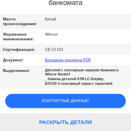
КАЧЕСТВА
банкомата
СВЯЖИТЕСЬ
Место
Китай
происхождения:
МЫ
Фирменное
Wincor
наименование:
НОВОСТИ
Сертификация:
CE CI CO
Документ:
Брошюра продукта PDF
СПРОСИТЕ
Выделенное:
Дисплей с сенсорным экраном банкомата
ЦИТАТУ
Wincor Nixdorf
,
,
Замена деталей АТМ LC-Display
BAT2R-3 сенсорный экран с гарантией
SITEMAP
КОНТАКТНЫЕ ДАННЫЕ!
PRIVACY
POLICY
РАСКРЫТЬ ДЕТАЛИ