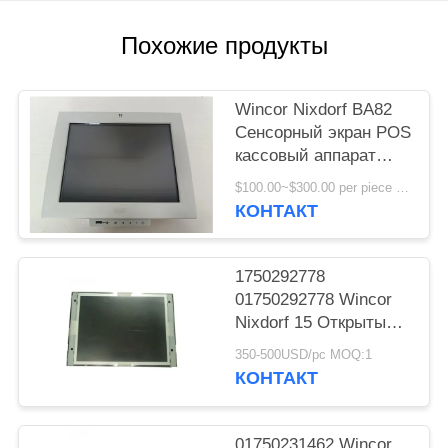
Похожие продукты
Wincor Nixdorf BA82
Сенсорный экран POS
кассовый аппарат
монитор дисплей
$100.00~$300.00 per piece MOQ:1
высокого качества
КОНТАКТ
1750292778
01750292778 Wincor
Nixdorf 15 Открытый
экран высокой
350-500USD/pc MOQ:1
яркости LCD Части
КОНТАКТ
банкоматов
01750231462 Wincor