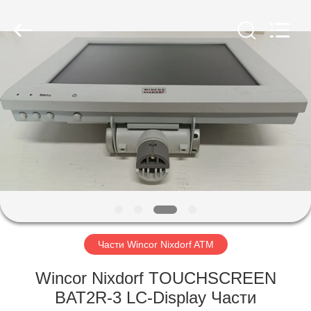
GSM
International
Trade
Co.,Ltd..
All
Rights
Reserved.
ДОМ
ПРОДУКТЫ
О
НАС
ПУТЕШЕСТВИЕ
ФАБРИКИ
Части Wincor Nixdorf ATM
Wincor Nixdorf TOUCHSCREEN
ПРОВЕРКА
BAT2R-3 LC-Display Части