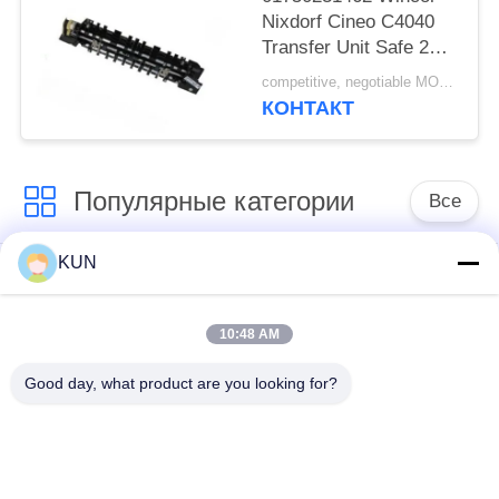
Nixdorf Cineo C4040
Transfer Unit Safe 2
Crs ATS ATM Machine
competitive, negotiable MOQ:1 шт
Parts
КОНТАКТ
Популярные категории
Все
KUN
части машины atm
Части NCR ATM
10:48 AM
Части Wincor Nixdorf
Части Diebold ATM
ATM
Good day, what product are you looking for?
Части для
Части NMD ATM
банкоматов Hitachi