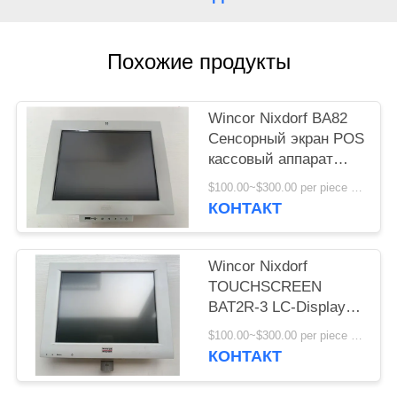
POLICY
Похожие продукты
Wincor Nixdorf BA82
Сенсорный экран POS
кассовый аппарат
монитор дисплей
$100.00~$300.00 per piece MOQ:1
высокого качества
КОНТАКТ
Wincor Nixdorf
TOUCHSCREEN
BAT2R-3 LC-Display
Части банкомата
$100.00~$300.00 per piece MOQ:1
КОНТАКТ