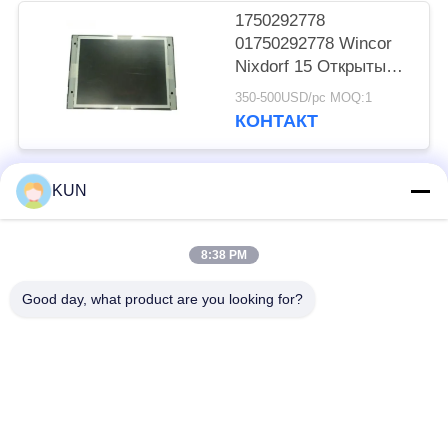
1750292778
01750292778 Wincor
Nixdorf 15 Открытый
экран высокой
350-500USD/pc MOQ:1
яркости LCD Части
КОНТАКТ
банкоматов
KUN
Популярные категории
Все
8:38 PM
части машины atm
Части NCR ATM
Good day, what product are you looking for?
Части Wincor Nixdorf
Части Diebold ATM
ATM
Части для
Части NMD ATM
банкоматов Hitachi