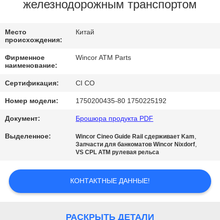
КАЧЕСТВА
железнодорожным транспортом
СВЯЖИТЕСЬ
Место
Китай
происхождения:
МЫ
Фирменное
Wincor ATM Parts
наименование:
НОВОСТИ
Сертификация:
CI CO
Номер модели:
1750200435-80 1750225192
СПРОСИТЕ
Документ:
Брошюра продукта PDF
ЦИТАТУ
Выделенное:
,
Wincor Cineo Guide Rail сдерживает Kam
,
Запчасти для банкоматов Wincor Nixdorf
VS CPL ATM рулевая рельса
КАРТА
САЙТА
КОНТАКТНЫЕ ДАННЫЕ!
PRIVACY
РАСКРЫТЬ ДЕТАЛИ