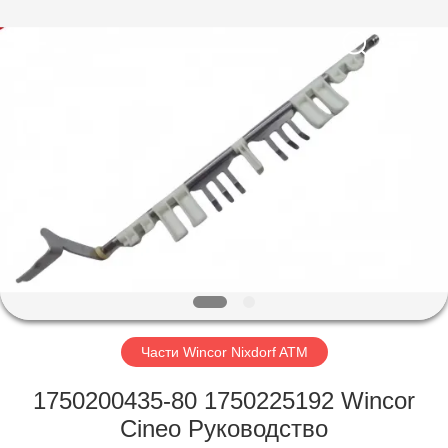
GSM
International
Trade
Co.,Ltd..
All
Rights
Reserved.
ДОМ
ПРОДУКТЫ
О
НАС
ПУТЕШЕСТВИЕ
ФАБРИКИ
Части Wincor Nixdorf ATM
1750200435-80 1750225192 Wincor
ПРОВЕРКА
Cineo Руководство