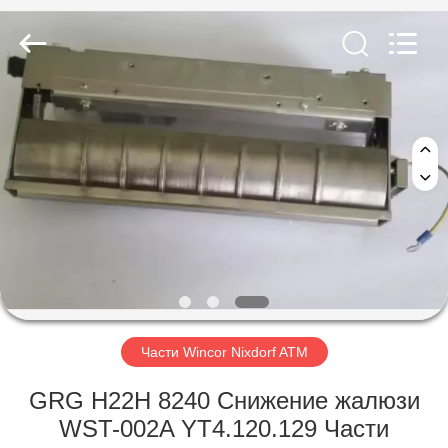
GSM
International
Trade
Co.,Ltd..
All
Rights
Reserved.
ДОМ
ПРОДУКТЫ
О
НАС
ПУТЕШЕСТВИЕ
ФАБРИКИ
Части Wincor Nixdorf ATM
GRG H22H 8240 Снижение жалюзи
ПРОВЕРКА
WST-002A YT4.120.129 Части