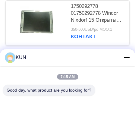
1750292778
01750292778 Wincor
Nixdorf 15 Открытый
экран высокой
350-500USD/pc MOQ:1
яркости LCD Части
КОНТАКТ
банкоматов
KUN
Популярные категории
Все
7:15 AM
части машины atm
Части NCR ATM
Good day, what product are you looking for?
Части Wincor Nixdorf
Части Diebold ATM
ATM
Части для
Части NMD ATM
банкоматов Hitachi