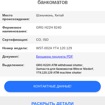
КАЧЕСТВА
банкоматов
СВЯЖИТЕСЬ
Место
Шэньчжэнь, Китай
происхождения:
МЫ
Фирменное
GRG H22H 8240
наименование:
НОВОСТИ
Сертификация:
CO, ISO
Номер модели:
WST-002A YT4.120.129
СПРОСИТЕ
Документ:
Брошюра продукта PDF
ЦИТАТУ
Выделенное:
,
GRG H22H ATM withdrawal shutter
,
Запчасти для банкоматов Wincor Nixdorf
YT4.120.129 ATM machine shutter
КАРТА
САЙТА
КОНТАКТНЫЕ ДАННЫЕ!
PRIVACY
РАСКРЫТЬ ДЕТАЛИ