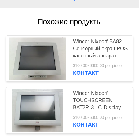
POLICY
Похожие продукты
Wincor Nixdorf BA82
Сенсорный экран POS
кассовый аппарат
монитор дисплей
$100.00~$300.00 per piece MOQ:1
высокого качества
КОНТАКТ
Wincor Nixdorf
TOUCHSCREEN
BAT2R-3 LC-Display
Части банкомата
$100.00~$300.00 per piece MOQ:1
КОНТАКТ