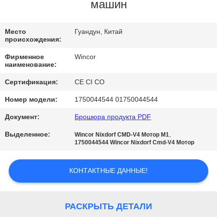
КАЧЕСТВА
машин
СВЯЖИТЕСЬ
Место
Гуандун, Китай
происхождения:
МЫ
Фирменное
Wincor
наименование:
НОВОСТИ
Сертификация:
CE CI CO
Номер модели:
1750044544 01750044544
СПРОСИТЕ
Документ:
Брошюра продукта PDF
ЦИТАТУ
Выделенное:
,
Wincor Nixdorf CMD-V4 Мотор M1
1750044544 Wincor Nixdorf Cmd-V4 Мотор
КАРТА
САЙТА
КОНТАКТНЫЕ ДАННЫЕ!
PRIVACY
РАСКРЫТЬ ДЕТАЛИ