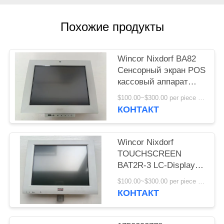
POLICY
Похожие продукты
Wincor Nixdorf BA82
Сенсорный экран POS
кассовый аппарат
монитор дисплей
$100.00~$300.00 per piece MOQ:1
высокого качества
КОНТАКТ
Wincor Nixdorf
TOUCHSCREEN
BAT2R-3 LC-Display
Части банкомата
$100.00~$300.00 per piece MOQ:1
КОНТАКТ