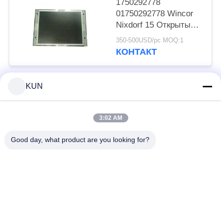
1750292778
01750292778 Wincor
Nixdorf 15 Открытый
экран высокой
350-500USD/pc MOQ:1
яркости LCD Части
КОНТАКТ
банкоматов
KUN
Популярные категории
Все
3:02 AM
части машины atm
Части NCR ATM
Good day, what product are you looking for?
Части Wincor Nixdorf
Части Diebold ATM
ATM
Части для
Части NMD ATM
банкоматов Hitachi