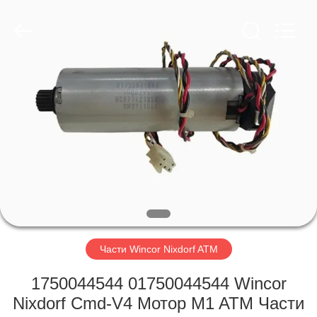
GSM
International
Trade
Co.,Ltd..
All
Rights
Reserved.
ДОМ
ПРОДУКТЫ
О
НАС
ПУТЕШЕСТВИЕ
ФАБРИКИ
Части Wincor Nixdorf ATM
1750044544 01750044544 Wincor
ПРОВЕРКА
Nixdorf Cmd-V4 Мотор M1 ATM Части