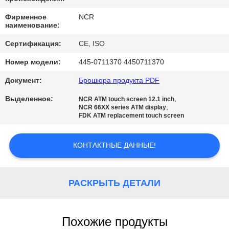
КАЧЕСТВА
Фирменное
NCR
наименование:
СВЯЖИТЕСЬ
Сертификация:
CE, ISO
МЫ
Номер модели:
445-0711370 4450711370
Документ:
Брошюра продукта PDF
НОВОСТИ
Выделенное:
,
NCR ATM touch screen 12.1 inch
,
NCR 66XX series ATM display
СПРОСИТЕ
FDK ATM replacement touch screen
ЦИТАТУ
КОНТАКТНЫЕ ДАННЫЕ!
SITEMAP
РАСКРЫТЬ ДЕТАЛИ
PRIVACY
POLICY
Похожие продукты