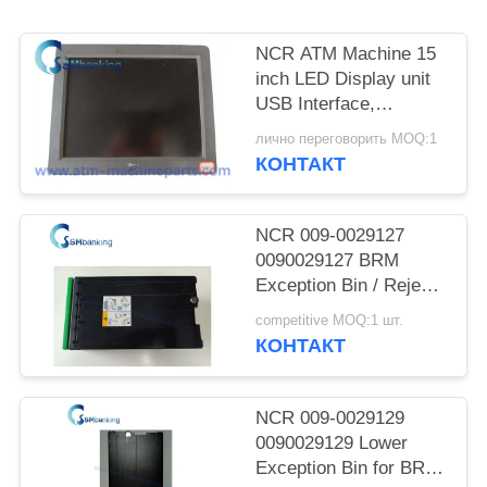
NCR ATM Machine 15
inch LED Display unit
USB Interface,
SN:5943-5100-9090;
лично переговорить MOQ:1
Power rating 12V-
КОНТАКТ
-,2.0A
NCR 009-0029127
0090029127 BRM
Exception Bin / Reject
Cassette
competitive MOQ:1 шт.
КОНТАКТ
NCR 009-0029129
0090029129 Lower
Exception Bin for BRM-