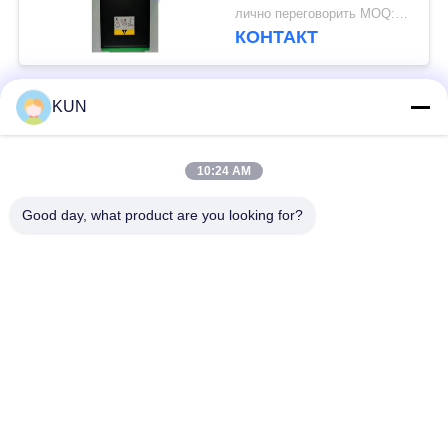
10EC 6683 6687
лично переговорить MOQ:1 ПК
Recycling ATM
КОНТАКТ
KUN
Популярные категории
Все
10:24 AM
части машины atm
Части NCR ATM
Good day, what product are you looking for?
Части Wincor Nixdorf
Части Diebold ATM
ATM
Части для
Части NMD ATM
банкоматов Hitachi
Части Fujitsu Limited
Части Hyosung ATM
ATM