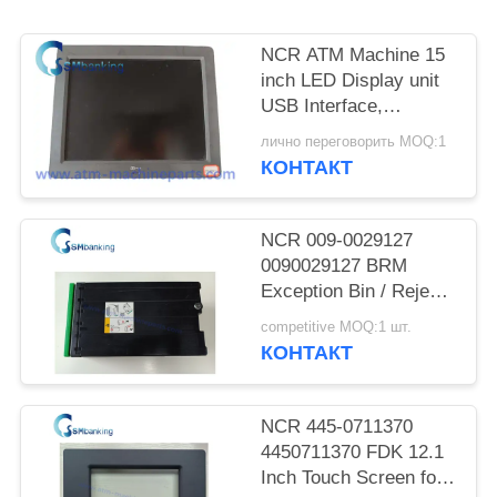
POLICY
NCR ATM Machine 15
inch LED Display unit
USB Interface,
SN:5943-5100-9090;
лично переговорить MOQ:1
Power rating 12V-
КОНТАКТ
-,2.0A
NCR 009-0029127
0090029127 BRM
Exception Bin / Reject
Cassette
competitive MOQ:1 шт.
КОНТАКТ
NCR 445-0711370
4450711370 FDK 12.1
Inch Touch Screen for