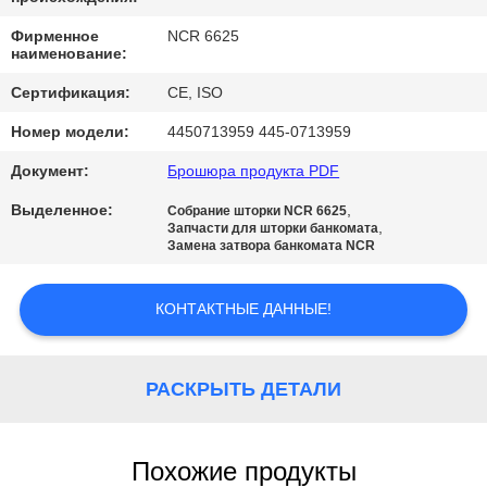
КАЧЕСТВА
Фирменное
NCR 6625
наименование:
СВЯЖИТЕСЬ
Сертификация:
CE, ISO
МЫ
Номер модели:
4450713959 445-0713959
Документ:
Брошюра продукта PDF
НОВОСТИ
Выделенное:
,
Собрание шторки NCR 6625
,
Запчасти для шторки банкомата
СПРОСИТЕ
Замена затвора банкомата NCR
ЦИТАТУ
КОНТАКТНЫЕ ДАННЫЕ!
КАРТА
САЙТА
РАСКРЫТЬ ДЕТАЛИ
PRIVACY
Похожие продукты