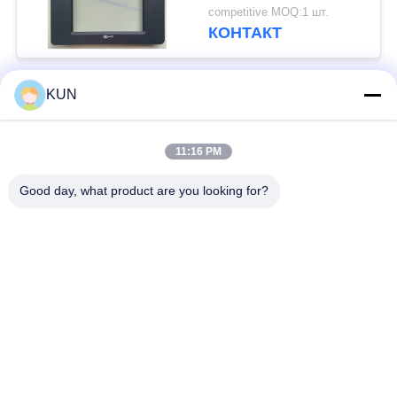
66XX Series ATM
competitive MOQ:1 шт.
КОНТАКТ
KUN
Популярные категории
Все
11:16 PM
части машины atm
Части NCR ATM
Good day, what product are you looking for?
Части Wincor Nixdorf
Части Diebold ATM
ATM
Части для
Части NMD ATM
банкоматов Hitachi
Части Fujitsu Limited
Части Hyosung ATM
ATM