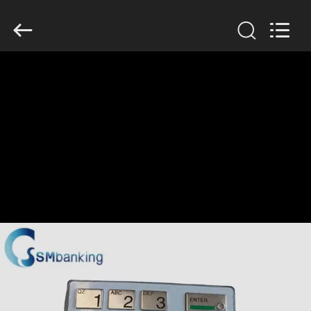
GSM
International
Trade
Co.,Ltd..
All
Rights
Reserved.
ДОМ
ПРОДУКТЫ
О
НАС
ПУТЕШЕСТВИЕ
ФАБРИКИ
ПРОВЕРКА