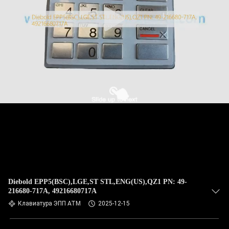
КАЧЕСТВА
СВЯЖИТЕСЬ
МЫ
НОВОСТИ
СПРОСИТЕ
ЦИТАТУ
КАРТА
САЙТА
Diebold EPP5(BSC),LGE,ST STL,ENG(US),QZ1 PN: 49-
216680-717A, 49216680717A
Клавиатура ЭПП АТМ
2025-12-15
PRIVACY