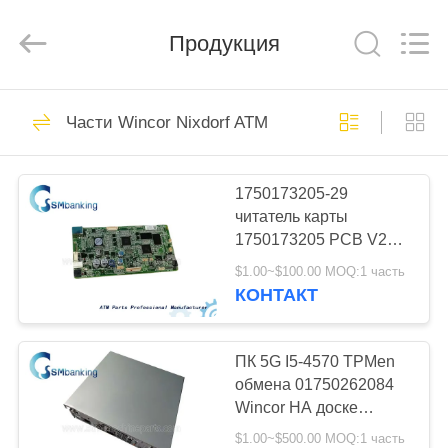
GSM
International
Trade
Продукция
Co.,Ltd..
All
Rights
Reserved.
ДОМ
410
Части Wincor Nixdorf ATM
части машины atm
ПРОДУКТЫ
1750173205-29
читатель карты
О
1750173205 PCB V2CU
НАС
контрольной панели
$1.00~$100.00 MOQ:1 часть
читателя карты Wincor
КОНТАКТ
Nixdorf V2CU
1858
ПУТЕШЕСТВИЕ
ФАБРИКИ
ПК 5G I5-4570 TPMen
Части NCR ATM
обмена 01750262084
Wincor НА доске
ПРОВЕРКА
матери 1750262084
$1.00~$500.00 MOQ:1 часть