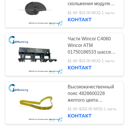
POLICY
скольжения модуля
CCDM VM3
$1.00~$10.00 MOQ:1 часть
распределителя Wincor
КОНТАКТ
528
частей ATM запасные
01750101956-16
Части NMD ATM
Части Wincor C4060
Wincor ATM
01750186533 шасси
1750186533
$1.00~$10.00 MOQ:1 часть
проводника CCDM
КОНТАКТ
VM3 перехода кассеты
CCDM VM3 верхних
76
Высококачественный
Части для
пояс 4828600228
желтого цвета
банкоматов Hitachi
штабелеукладчика ATM
$1.00~$250.00 MOQ:1 часть
плоского ремня
КОНТАКТ
запасных частей
Wincor ATM