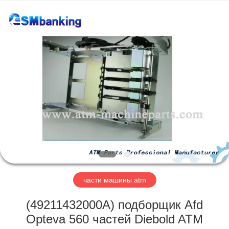
GSM
International
Trade
Co.,Ltd..
All
Rights
Reserved.
ДОМ
ПРОДУКТЫ
О
НАС
ПУТЕШЕСТВИЕ
ФАБРИКИ
части машины atm
(49211432000A) подборщик Afd
ПРОВЕРКА
Opteva 560 частей Diebold ATM