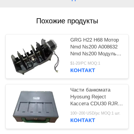
POLICY
Похожие продукты
GRG H22 H68 Мотор
Nmd Ns200 A008632
Nmd Ns200 Модуль
Nmd100 Nmd200
$1-20/PC MOQ:1
A008632 A021932
КОНТАКТ
A008909 A003872-05
Части банкомата
Hyosung Reject
Кассета CDU30 RJRT
Банкоматный завод
100~200 USD/pc MOQ:1 шт.
7430006165
КОНТАКТ
S7430006165