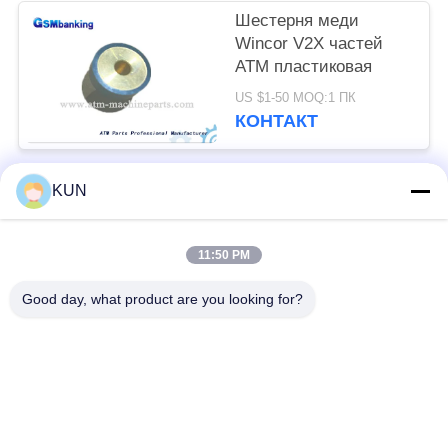
Шестерня меди
Wincor V2X частей
ATM пластиковая
US $1-50 MOQ:1 ПК
КОНТАКТ
KUN
Популярные категории
Все
11:50 PM
части машины atm
Части NCR ATM
Good day, what product are you looking for?
Части Wincor Nixdorf
Части Diebold ATM
ATM
Части для
Части NMD ATM
банкоматов Hitachi