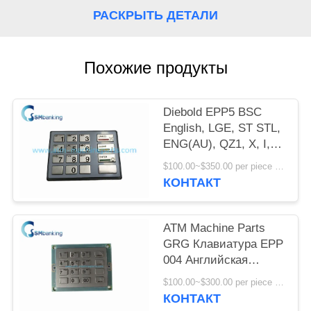
POLICY
РАСКРЫТЬ ДЕТАЛИ
Похожие продукты
Diebold EPP5 BSC
English, LGE, ST STL,
ENG(AU), QZ1, X, I,
O, _ 49-216680-
$100.00~$350.00 per piece MOQ:1
707A/49216680707A
КОНТАКТ
Клавиатура
ATM Machine Parts
GRG Клавиатура EPP
004 Английская
клавиатура
$100.00~$300.00 per piece MOQ:1
YT2.232.0301
КОНТАКТ