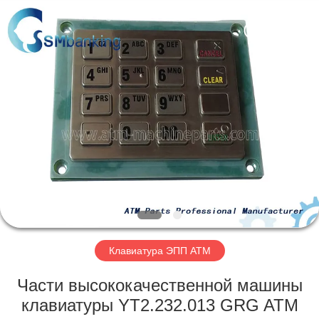
GSM
International
Trade
Co.,Ltd..
All
Rights
Reserved.
ДОМ
ПРОДУКТЫ
О
НАС
ПУТЕШЕСТВИЕ
ФАБРИКИ
Клавиатура ЭПП АТМ
Части высококачественной машины
ПРОВЕРКА
клавиатуры YT2.232.013 GRG ATM