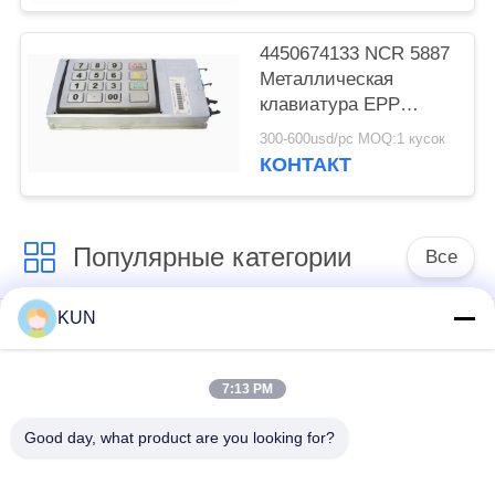
4450674133 NCR 5887
Металлическая
клавиатура EPP
клавиатура 445-
300-600usd/pc MOQ:1 кусок
0674133
КОНТАКТ
Популярные категории
Все
KUN
части машины atm
Части NCR ATM
7:13 PM
Части Wincor Nixdorf
Части Diebold ATM
ATM
Good day, what product are you looking for?
Части для