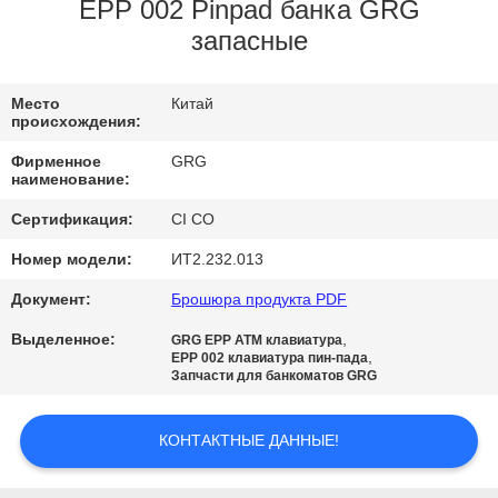
КАЧЕСТВА
EPP 002 Pinpad банка GRG
запасные
СВЯЖИТЕСЬ
Место
Китай
МЫ
происхождения:
Фирменное
GRG
НОВОСТИ
наименование:
Сертификация:
CI CO
СПРОСИТЕ
Номер модели:
ИТ2.232.013
ЦИТАТУ
Документ:
Брошюра продукта PDF
Выделенное:
,
GRG EPP ATM клавиатура
КАРТА
,
EPP 002 клавиатура пин-пада
Запчасти для банкоматов GRG
САЙТА
КОНТАКТНЫЕ ДАННЫЕ!
PRIVACY