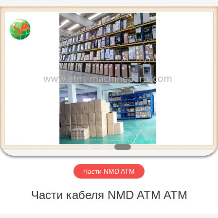
GSM
International
Trade
Co.,Ltd..
All
Rights
Reserved.
ДОМ
ПРОДУКТЫ
О
НАС
ПУТЕШЕСТВИЕ
ФАБРИКИ
Части NMD ATM
Части кабеля NMD ATM ATM
ПРОВЕРКА