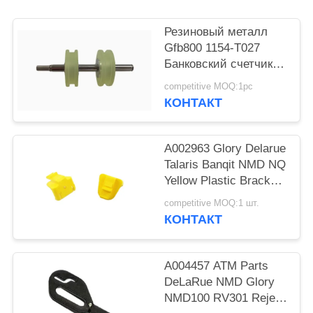
POLICY
Резиновый металл
Gfb800 1154-T027
Банковский счетчик
верхний ролик
competitive MOQ:1pc
банкоматные
КОНТАКТ
запчасти
A002963 Glory Delarue
Talaris Banqit NMD NQ
Yellow Plastic Bracket
NMD ATM Parts
competitive MOQ:1 шт.
КОНТАКТ
A004457 ATM Parts
DeLaRue NMD Glory
NMD100 RV301 Reject