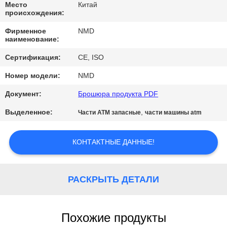
КАЧЕСТВА
Место
Китай
происхождения:
Фирменное
NMD
СВЯЖИТЕСЬ
наименование:
МЫ
Сертификация:
CE, ISO
Номер модели:
NMD
НОВОСТИ
Документ:
Брошюра продукта PDF
Выделенное:
,
СПРОСИТЕ
Части ATM запасные
части машины atm
ЦИТАТУ
КОНТАКТНЫЕ ДАННЫЕ!
КАРТА
САЙТА
РАСКРЫТЬ ДЕТАЛИ
PRIVACY
Похожие продукты