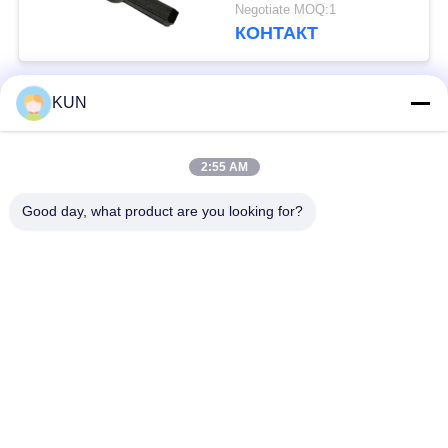
Cassette Pad
Negotiate MOQ:1
КОНТАКТ
KUN
Популярные категории
Все
2:55 AM
части машины atm
Части NCR ATM
Good day, what product are you looking for?
Части Wincor Nixdorf
Части Diebold ATM
ATM
Части для
Части NMD ATM
банкоматов Hitachi
Части Fujitsu Limited
Части Hyosung ATM
ATM